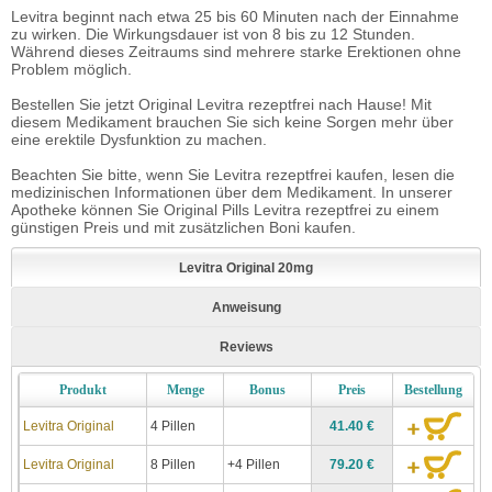
Levitra beginnt nach etwa 25 bis 60 Minuten nach der Einnahme
zu wirken. Die Wirkungsdauer ist von 8 bis zu 12 Stunden.
Während dieses Zeitraums sind mehrere starke Erektionen ohne
Problem möglich.
Bestellen Sie jetzt Original Levitra rezeptfrei nach Hause! Mit
diesem Medikament brauchen Sie sich keine Sorgen mehr über
eine erektile Dysfunktion zu machen.
Beachten Sie bitte, wenn Sie Levitra rezeptfrei kaufen, lesen die
medizinischen Informationen über dem Medikament. In unserer
Apotheke können Sie Original Pills Levitra rezeptfrei zu einem
günstigen Preis und mit zusätzlichen Boni kaufen.
Levitra Original 20mg
Anweisung
Reviews
Produkt
Menge
Bonus
Preis
Bestellung
Levitra Original
4 Pillen
41.40 €
Levitra Original
8 Pillen
+4 Pillen
79.20 €