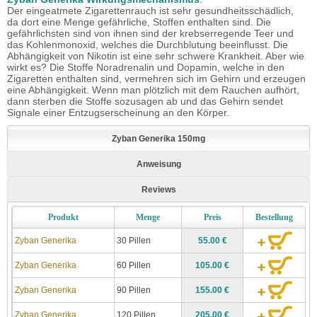
Der eingeatmete Zigarettenrauch ist sehr gesundheitsschädlich,
da dort eine Menge gefährliche, Stoffen enthalten sind. Die
gefährlichsten sind von ihnen sind der krebserregende Teer und
das Kohlenmonoxid, welches die Durchblutung beeinflusst. Die
Abhängigkeit von Nikotin ist eine sehr schwere Krankheit. Aber wie
wirkt es? Die Stoffe Noradrenalin und Dopamin, welche in den
Zigaretten enthalten sind, vermehren sich im Gehirn und erzeugen
eine Abhängigkeit. Wenn man plötzlich mit dem Rauchen aufhört,
dann sterben die Stoffe sozusagen ab und das Gehirn sendet
Signale einer Entzugserscheinung an den Körper.
Zyban Generika 150mg
Anweisung
Reviews
Produkt
Menge
Preis
Bestellung
Zyban Generika
30 Pillen
55.00 €
Zyban Generika
60 Pillen
105.00 €
Zyban Generika
90 Pillen
155.00 €
Zyban Generika
120 Pillen
205.00 €